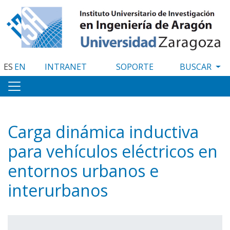
Pasar
al
contenido
principal
ES
EN
INTRANET
SOPORTE
Carga dinámica inductiva
para vehículos eléctricos en
entornos urbanos e
interurbanos