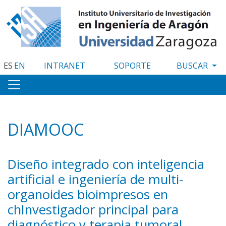
Pasar
al
contenido
principal
ES
EN
INTRANET
SOPORTE
DIAMOOC
Diseño integrado con inteligencia
artificial e ingeniería de multi-
organoides bioimpresos en
chInvestigador principal para
diagnóstico y terapia tumoral