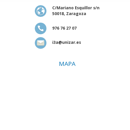
C/Mariano Esquillor s/n
50018, Zaragoza
976 76 27 07
i3a@unizar.es
MAPA