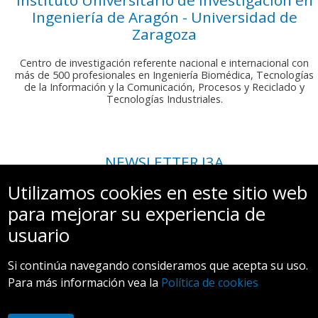
Ingeniería de Aragón - Universidad de
Zaragoza
Centro de investigación referente nacional e internacional con
más de 500 profesionales en Ingeniería Biomédica, Tecnologías
de la Información y la Comunicación, Procesos y Reciclado y
Tecnologías Industriales.
NEWSLETTER I3A
Si deseas recibir nuestro boletín mensual, envíanos un correo a:
Utilizamos cookies en este sitio web
comunicacion.i3a@unizar.es
para mejorar su experiencia de
usuario
Si continúa navegando consideramos que acepta su uso.
Para más información vea la
Política de cookies