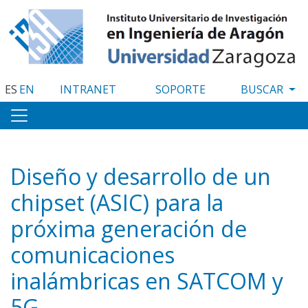
Pasar
al
contenido
principal
ES
EN
INTRANET
SOPORTE
Diseño y desarrollo de un
chipset (ASIC) para la
próxima generación de
comunicaciones
inalámbricas en SATCOM y
5G