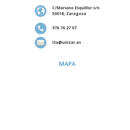
C/Mariano Esquillor s/n
50018, Zaragoza
976 76 27 07
i3a@unizar.es
MAPA