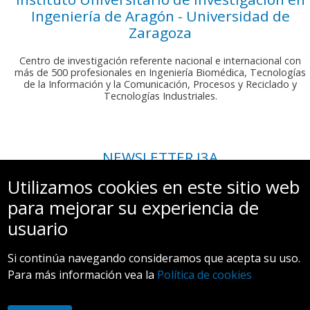
Ingeniería de Aragón - Universidad de
Zaragoza
Centro de investigación referente nacional e internacional con
más de 500 profesionales en Ingeniería Biomédica, Tecnologías
de la Información y la Comunicación, Procesos y Reciclado y
Tecnologías Industriales.
NEWSLETTER I3A
Si deseas recibir nuestro boletín mensual, envíanos un correo a:
Utilizamos cookies en este sitio web
comunicacion.i3a@unizar.es
para mejorar su experiencia de
usuario
Si continúa navegando consideramos que acepta su uso.
Para más información vea la
Política de cookies