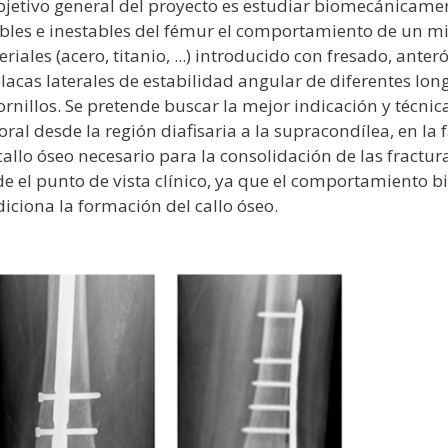
bjetivo general del proyecto es estudiar biomecánicamen
bles e inestables del fémur el comportamiento de un m
riales (acero, titanio, ...) introducido con fresado, ante
lacas laterales de estabilidad angular de diferentes lon
ornillos. Se pretende buscar la mejor indicación y técnic
ral desde la región diafisaria a la supracondílea, en la
callo óseo necesario para la consolidación de las fract
e el punto de vista clínico, ya que el comportamiento b
iciona la formación del callo óseo.