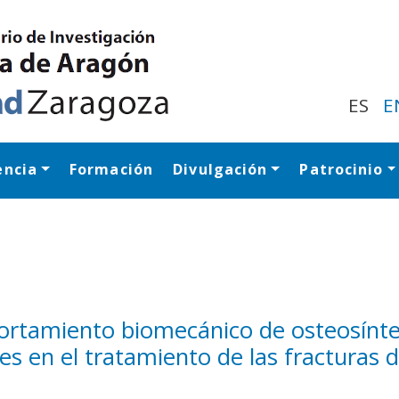
Pasar
al
contenido
principal
ES
E
encia
Formación
Divulgación
Patrocinio
Navegación princip
ortamiento biomecánico de osteosínte
les en el tratamiento de las fracturas