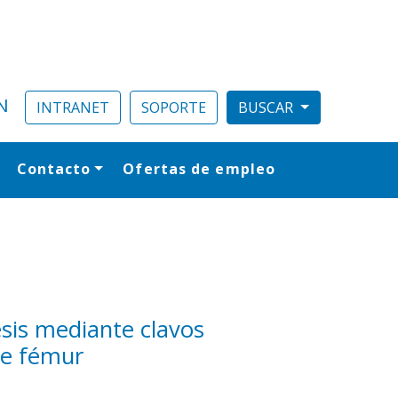
N
INTRANET
SOPORTE
Contacto
Ofertas de empleo
al
sis mediante clavos
 de fémur