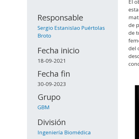
El o
esta
Responsable
mate
de p
Sergio Estanislao Puértolas
de t
Broto
femo
del 
Fecha inicio
desd
18-09-2021
cond
Fecha fin
30-09-2023
Grupo
GBM
División
Ingeniería Biomédica