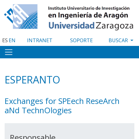
Pasar
al
contenido
principal
ES
EN
INTRANET
SOPORTE
ESPERANTO
Exchanges for SPEech ReseArch
aNd TechnOlogies
Responsable