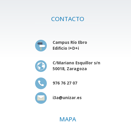
CONTACTO
Campus Río Ebro
Edificio I+D+i
C/Mariano Esquillor s/n
50018, Zaragoza
976 76 27 07
i3a@unizar.es
MAPA