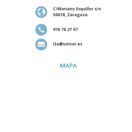
C/Mariano Esquillor s/n
50018, Zaragoza
976 76 27 07
i3a@unizar.es
MAPA