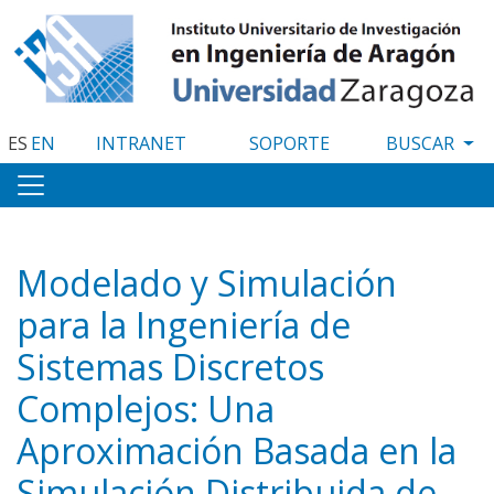
Pasar
al
contenido
principal
ES
EN
INTRANET
SOPORTE
Modelado y Simulación
para la Ingeniería de
Sistemas Discretos
Complejos: Una
Aproximación Basada en la
Simulación Distribuida de