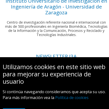
Instituto Universitario de Investigación en
Ingeniería de Aragón - Universidad de
Zaragoza
Centro de investigación referente nacional e internacional con
más de 500 profesionales en Ingeniería Biomédica, Tecnologías
de la Información y la Comunicación, Procesos y Reciclado y
Tecnologías Industriales.
NEWSLETTER I3A
Si deseas recibir nuestro boletín mensual, envíanos un correo a:
Utilizamos cookies en este sitio web
comunicacion.i3a@unizar.es
para mejorar su experiencia de
usuario
Si continúa navegando consideramos que acepta su uso.
Para más información vea la
Política de cookies