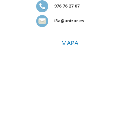
976 76 27 07
i3a@unizar.es
MAPA