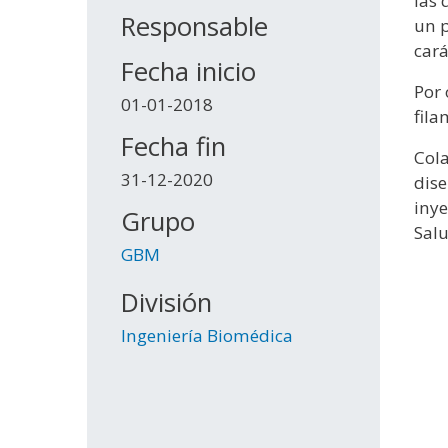
las 
Responsable
un p
cará
Fecha inicio
Por 
01-01-2018
fila
Fecha fin
Cola
31-12-2020
dise
inye
Grupo
Sal
GBM
División
Ingeniería Biomédica