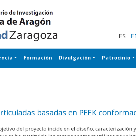
Pasar
al
contenido
principal
ES
E
encia
Formación
Divulgación
Patrocinio
Navegación princip
s articuladas basadas en PEEK conform
bjetivo del proyecto incide en el diseño, caracterización 