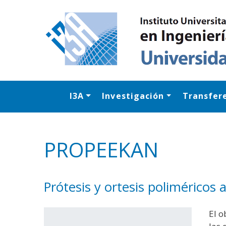
I3A
Investigación
Transfer
PROPEEKAN
Prótesis y ortesis polimérico
El o