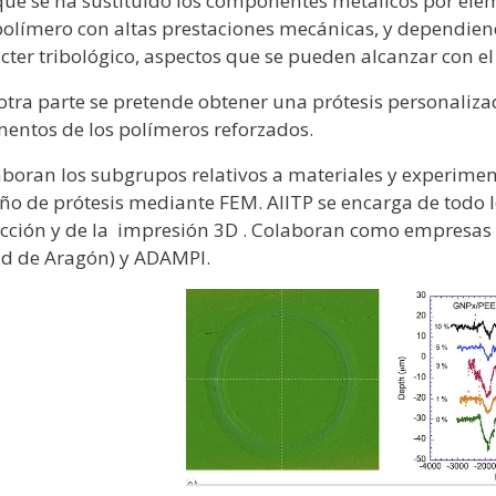
que se ha sustituido los componentes metálicos por elem
olímero con altas prestaciones mecánicas, y dependie
cter tribológico, aspectos que se pueden alcanzar con e
otra parte se pretende obtener una prótesis personaliz
mentos de los polímeros reforzados.
boran los subgrupos relativos a materiales y experimen
ño de prótesis mediante FEM. AIITP se encarga de todo 
cción y de la impresión 3D . Colaboran como empresas
ud de Aragón) y ADAMPI.