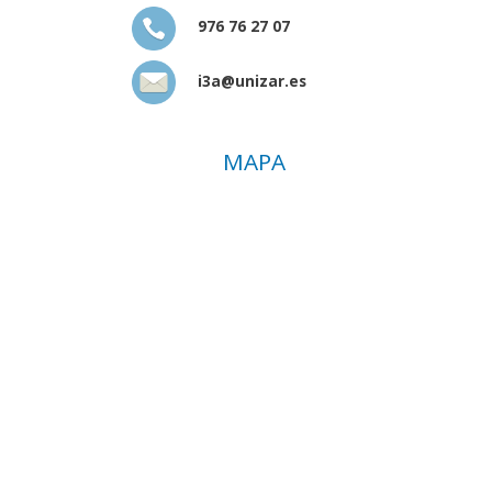
976 76 27 07
i3a@unizar.es
MAPA