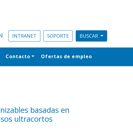
N
INTRANET
SOPORTE
Contacto
Ofertas de empleo
al
onizables basadas en
sos ultracortos