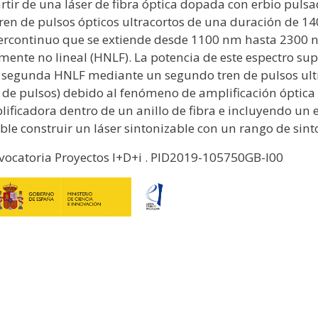
rtir de una láser de fibra óptica dopada con erbio pul
ren de pulsos ópticos ultracortos de una duración de 140
rcontinuo que se extiende desde 1100 nm hasta 2300 nm
mente no lineal (HNLF). La potencia de este espectro 
segunda HNLF mediante un segundo tren de pulsos ultra
 de pulsos) debido al fenómeno de amplificación óptica
ificadora dentro de un anillo de fibra e incluyendo un 
ble construir un láser sintonizable con un rango de sint
ocatoria Proyectos I+D+i . PID2019-105750GB-I00