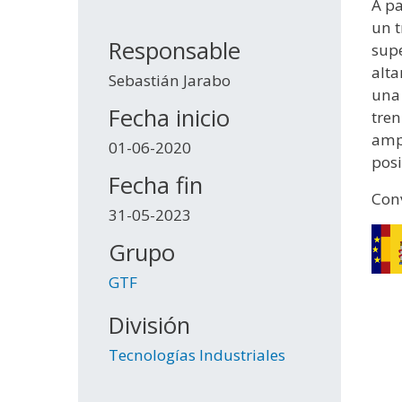
A pa
un t
Responsable
supe
alta
Sebastián Jarabo
una 
Fecha inicio
tren
ampl
01-06-2020
posi
Fecha fin
Conv
31-05-2023
Grupo
GTF
División
Tecnologías Industriales