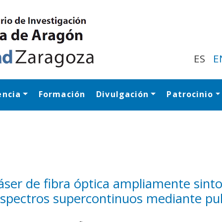
Pasar
al
contenido
principal
ES
E
encia
Formación
Divulgación
Patrocinio
Navegación princip
áser de fibra óptica ampliamente sint
espectros supercontinuos mediante pul