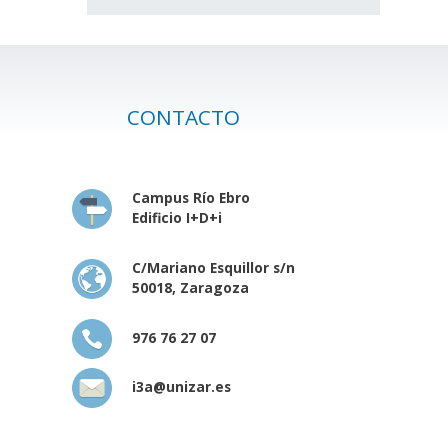
CONTACTO
Campus Río Ebro
Edificio I+D+i
C/Mariano Esquillor s/n
50018, Zaragoza
976 76 27 07
i3a@unizar.es