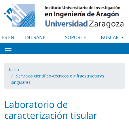
Pasar
al
contenido
principal
ES
EN
INTRANET
SOPORTE
Inicio
Servicios científico-técnicos e infraestructuras
singulares
Laboratorio de
caracterización tisular