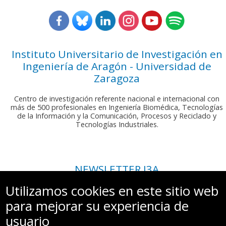
Instituto Universitario de Investigación en
Ingeniería de Aragón - Universidad de
Zaragoza
Centro de investigación referente nacional e internacional con
más de 500 profesionales en Ingeniería Biomédica, Tecnologías
de la Información y la Comunicación, Procesos y Reciclado y
Tecnologías Industriales.
NEWSLETTER I3A
Si deseas recibir nuestro boletín mensual, envíanos un correo a:
Utilizamos cookies en este sitio web
comunicacion.i3a@unizar.es
para mejorar su experiencia de
usuario