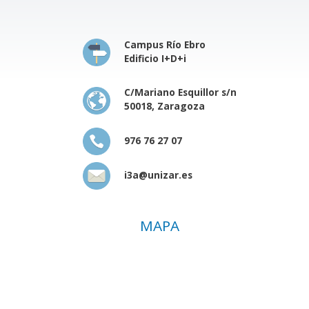
Campus Río Ebro
Edificio I+D+i
C/Mariano Esquillor s/n
50018, Zaragoza
976 76 27 07
i3a@unizar.es
MAPA