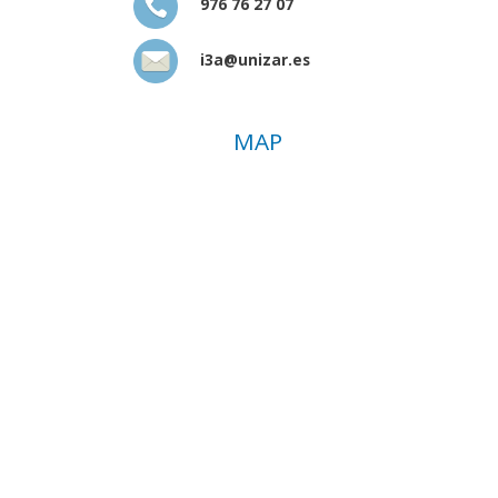
976 76 27 07
i3a@unizar.es
MAP