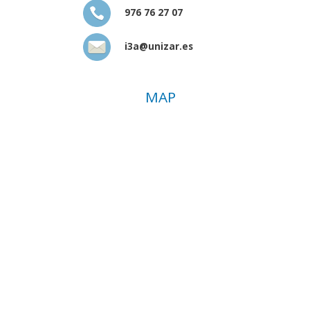
976 76 27 07
i3a@unizar.es
MAP