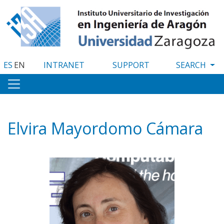
Skip
to
main
content
ES
EN
INTRANET
SUPPORT
Elvira Mayordomo Cámara