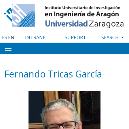
Skip
to
main
content
ES
EN
INTRANET
SUPPORT
Fernando Tricas García