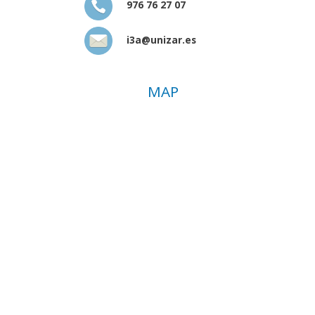
976 76 27 07
i3a@unizar.es
MAP