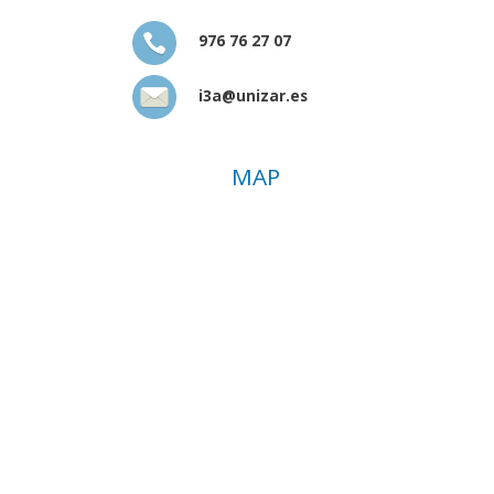
976 76 27 07
i3a@unizar.es
MAP