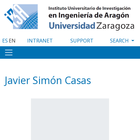
Skip
to
main
content
ES
EN
INTRANET
SUPPORT
Javier Simón Casas