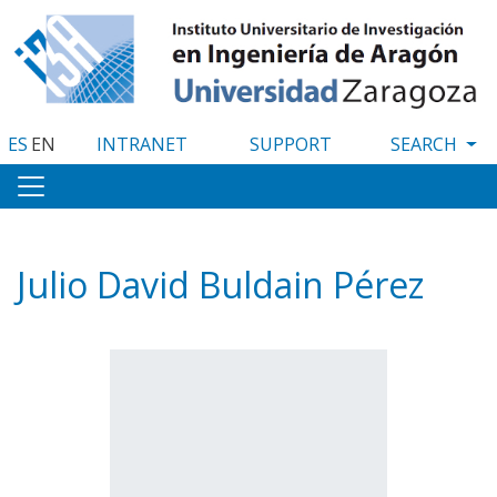
Skip
to
main
content
ES
EN
INTRANET
SUPPORT
Julio David Buldain Pérez