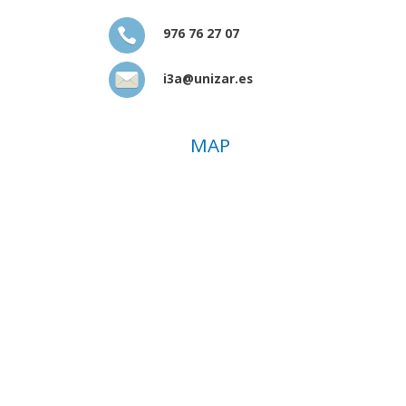
976 76 27 07
i3a@unizar.es
MAP