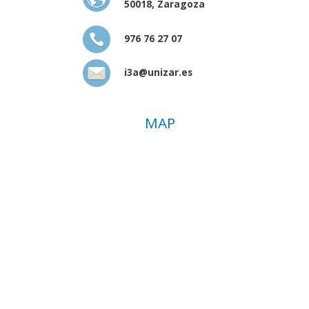
50018, Zaragoza
976 76 27 07
i3a@unizar.es
MAP