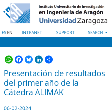
Skip
to
main
content
ES
EN
INTRANET
SUPPORT
WhatsApp
Facebook
Bluesky
LinkedIn
Share
Presentación de resultados
del primer año de la
Cátedra ALIMAK
06-02-2024