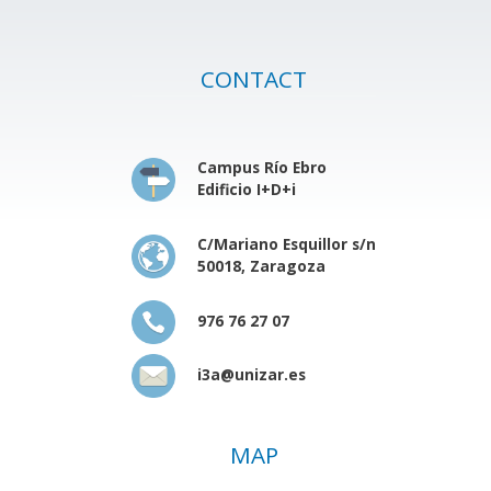
CONTACT
Campus Río Ebro
Edificio I+D+i
C/Mariano Esquillor s/n
50018, Zaragoza
976 76 27 07
i3a@unizar.es
MAP