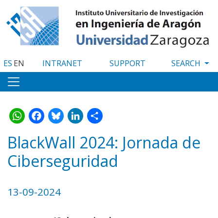
Skip
to
main
content
ES
EN
INTRANET
SUPPORT
WhatsApp
Facebook
Bluesky
LinkedIn
Share
BlackWall 2024: Jornada de
Ciberseguridad
13-09-2024