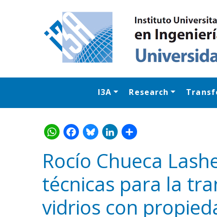
I3A
Research
Transf
Rocío Chueca Lasher
técnicas para la tr
WhatsApp
Facebook
Bluesk
Link
S
vidrios con propie