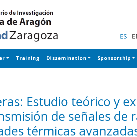
Skip
to
main
content
ES
E
er
Training
Dissemination
Sponsorship
Navegación princip
as: Estudio teórico y e
ansmisión de señales de 
y
edIn
hare
dades térmicas avanzada