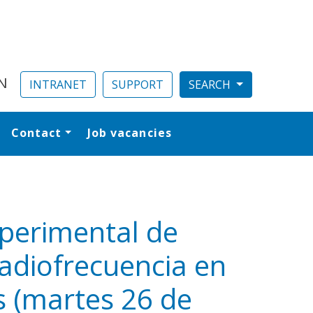
N
INTRANET
SUPPORT
Contact
Job vacancies
al
xperimental de
radiofrecuencia en
s (martes 26 de