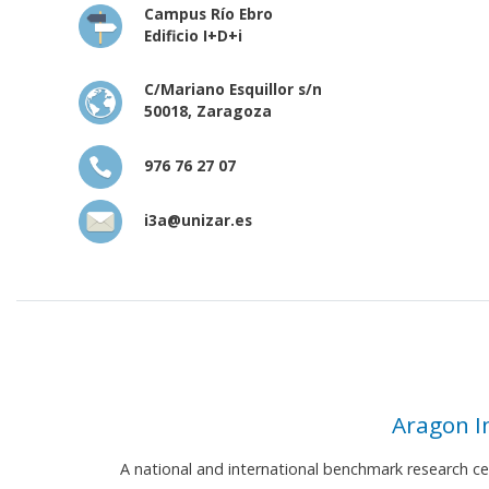
Campus Río Ebro
Edificio I+D+i
C/Mariano Esquillor s/n
50018, Zaragoza
976 76 27 07
i3a@unizar.es
Aragon I
A national and international benchmark research c