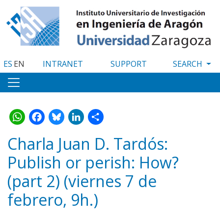
Skip
to
main
content
ES
EN
INTRANET
SUPPORT
WhatsApp
Facebook
Bluesky
LinkedIn
Share
Charla Juan D. Tardós:
Publish or perish: How?
(part 2) (viernes 7 de
febrero, 9h.)