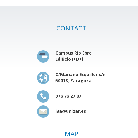
CONTACT
Campus Río Ebro
Edificio I+D+i
C/Mariano Esquillor s/n
50018, Zaragoza
976 76 27 07
i3a@unizar.es
MAP