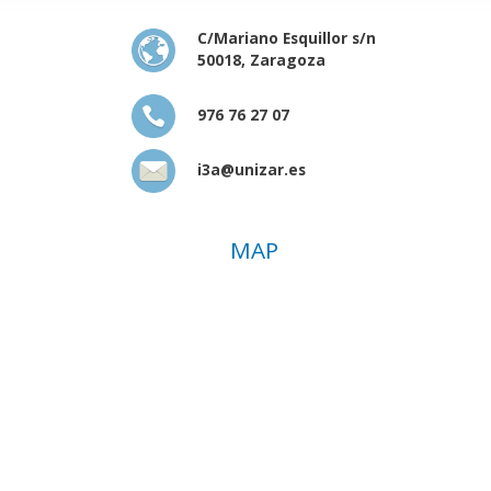
C/Mariano Esquillor s/n
50018, Zaragoza
976 76 27 07
i3a@unizar.es
MAP