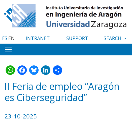
Skip
to
main
content
ES
EN
INTRANET
SUPPORT
WhatsApp
Facebook
Bluesky
LinkedIn
Share
II Feria de empleo “Aragón
es Ciberseguridad”
23-10-2025