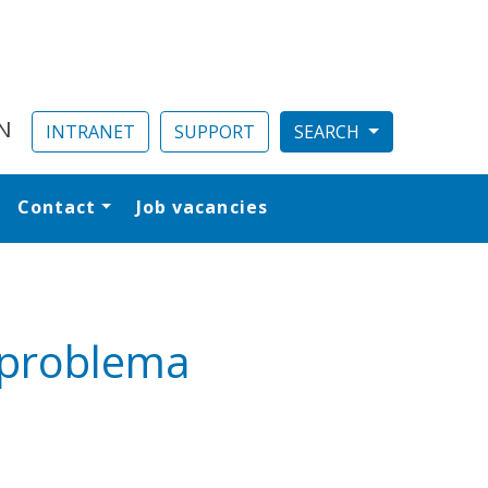
N
INTRANET
SUPPORT
Contact
Job vacancies
al
n problema