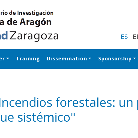
Skip
to
main
content
ES
E
er
Training
Dissemination
Sponsorship
Navegación princip
Incendios forestales: u
que sistémico"
y
edIn
hare