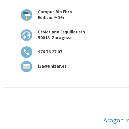
Campus Río Ebro
Edificio I+D+i
C/Mariano Esquillor s/n
50018, Zaragoza
976 76 27 07
i3a@unizar.es
Aragon I