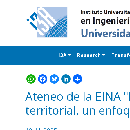
I3A
Research
Transf
Ateneo de la EINA "
territorial, un enfo
WhatsApp
Facebook
Bluesk
Link
S