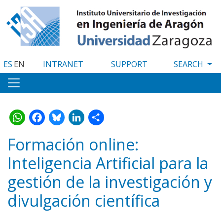
Skip
to
main
content
ES
EN
INTRANET
SUPPORT
WhatsApp
Facebook
Bluesky
LinkedIn
Share
Formación online:
Inteligencia Artificial para la
gestión de la investigación y
divulgación científica