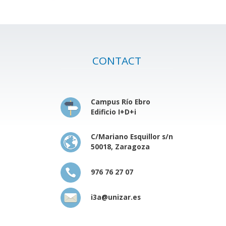
CONTACT
Campus Río Ebro
Edificio I+D+i
C/Mariano Esquillor s/n
50018, Zaragoza
976 76 27 07
i3a@unizar.es