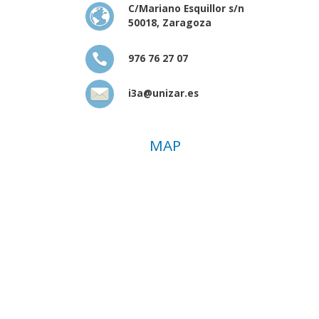
C/Mariano Esquillor s/n
50018, Zaragoza
976 76 27 07
i3a@unizar.es
MAP