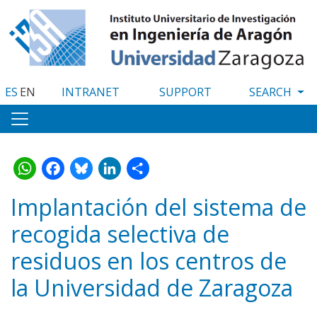
Skip
to
main
content
ES
EN
INTRANET
SUPPORT
WhatsApp
Facebook
Bluesky
LinkedIn
Share
Implantación del sistema de
recogida selectiva de
residuos en los centros de
la Universidad de Zaragoza