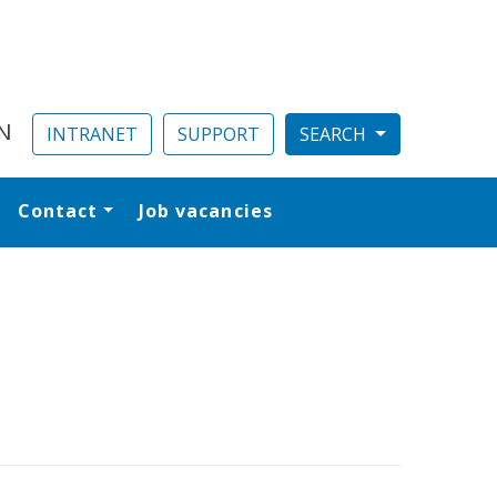
N
INTRANET
SUPPORT
Contact
Job vacancies
al