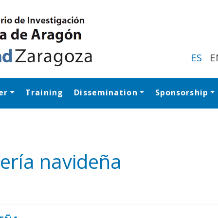
Skip
to
main
content
ES
E
er
Training
Dissemination
Sponsorship
Navegación princip
ería navideña
y
edIn
hare