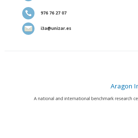
976 76 27 07
i3a@unizar.es
Aragon I
A national and international benchmark research c