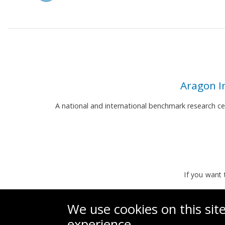
Aragon I
A national and international benchmark research c
If you want 
We use cookies on this sit
experience