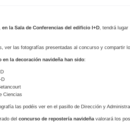
 en la Sala de Conferencias del edificio I+D
, tendrá lugar
s, ver las fotografías presentadas al concurso y compartir l
o en la decoración navideña han sido
:
+D
I+D
Betancourt
e Ciencias
rafía las podéis ver en el pasillo de Dirección y Administrac
urado del
concurso de repostería navideña
valorará los po