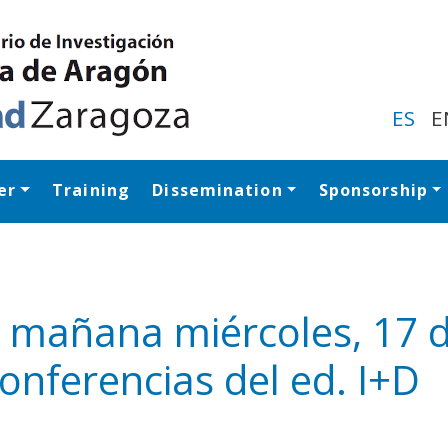
Skip
to
main
content
ES
E
er
Training
Dissemination
Sponsorship
Navegación princip
 mañana miércoles, 17 de
Conferencias del ed. I+D
y
edIn
hare