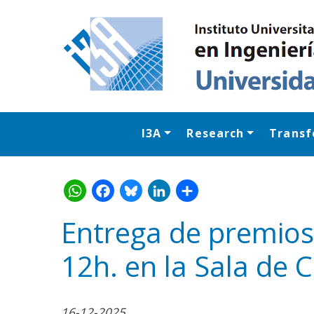
I3A
Research
Transf
Entrega de premios
12h. en la Sala de 
WhatsApp
Facebook
Bluesk
Link
S
16-12-2025