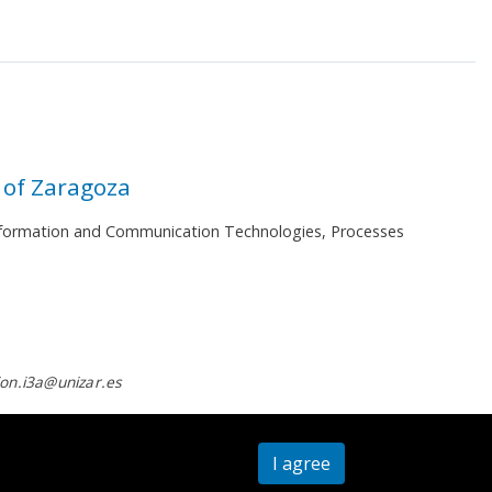
 of Zaragoza
 Information and Communication Technologies, Processes
on.i3a@unizar.es
I agree