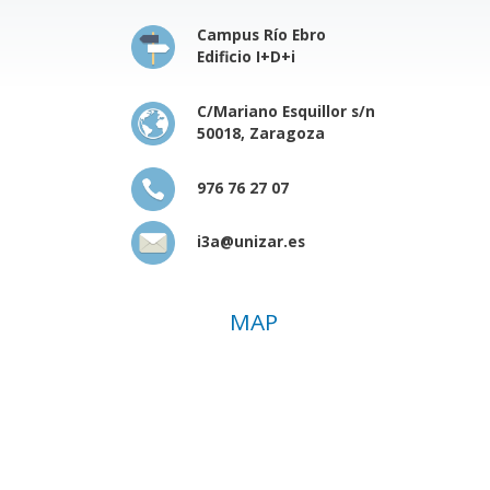
Campus Río Ebro
Edificio I+D+i
C/Mariano Esquillor s/n
50018, Zaragoza
976 76 27 07
i3a@unizar.es
MAP