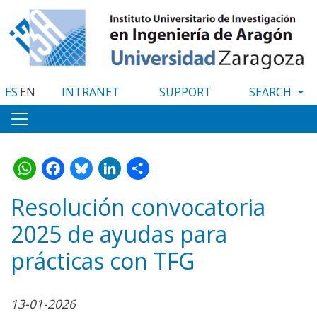
Skip
to
main
content
ES
EN
INTRANET
SUPPORT
WhatsApp
Facebook
Bluesky
LinkedIn
Share
Resolución convocatoria
2025 de ayudas para
prácticas con TFG
13-01-2026