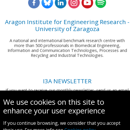
Aragon Institute for Engineering Research -
University of Zaragoza
A national and international benchmark research centre with
more than 500 professionals in Biomedical Engineering,
Information and Communication Technologies, Processes and
Recycling and Industrial Technologies.
I3A NEWSLETTER
If you want to receive our monthly newsletter, send us an email
to:
comunicacion.i3a@unizar.es
We use cookies on this site to
enhance your user experience
If you continue browsing, we consider that you accept