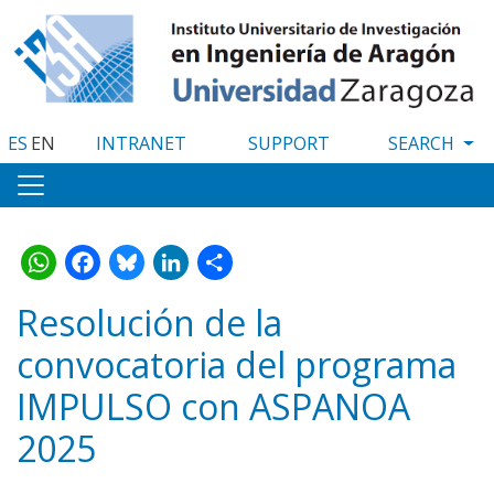
Skip
to
main
content
ES
EN
INTRANET
SUPPORT
WhatsApp
Facebook
Bluesky
LinkedIn
Share
Resolución de la
convocatoria del programa
IMPULSO con ASPANOA
2025