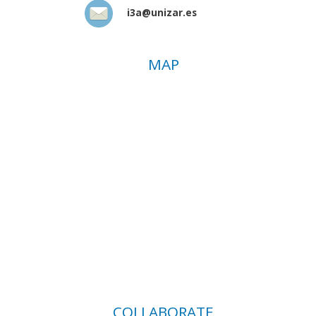
i3a@unizar.es
MAP
COLLABORATE