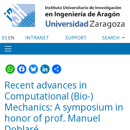
Skip
to
main
content
ES
EN
INTRANET
SUPPORT
WhatsApp
Facebook
Bluesky
LinkedIn
Share
Recent advances in
Computational (Bio-)
Mechanics: A symposium in
honor of prof. Manuel
Doblaré