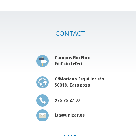
CONTACT
Campus Río Ebro
Edificio I+D+i
C/Mariano Esquillor s/n
50018, Zaragoza
976 76 27 07
i3a@unizar.es