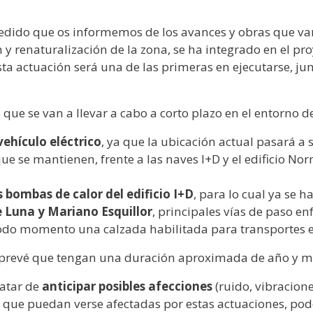
dido que os informemos de los avances y obras que van
 y renaturalización de la zona, se ha integrado en el p
sta actuación será una de las primeras en ejecutarse, j
ue se van a llevar a cabo a corto plazo en el entorno del
ehículo eléctrico
, ya que la ubicación actual pasará a 
ue se mantienen, frente a las naves I+D y el edificio No
 bombas de calor del edificio I+D
, para lo cual ya se 
e Luna y Mariano Esquillor
, principales vías de paso en
odo momento una calzada habilitada para transportes es
 prevé que tengan una duración aproximada de año y m
atar de
anticipar posibles afecciones
(ruido, vibracion
s que puedan verse afectadas por estas actuaciones, pod