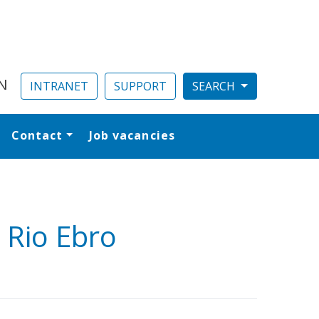
N
INTRANET
SUPPORT
Contact
Job vacancies
al
 Rio Ebro