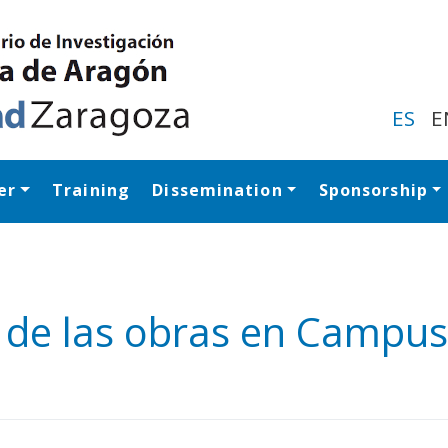
Skip
to
main
content
ES
E
er
Training
Dissemination
Sponsorship
Navegación princip
 de las obras en Campus
y
edIn
hare