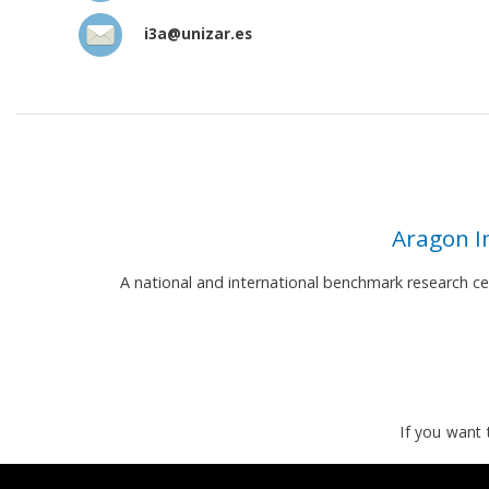
i3a@unizar.es
Aragon I
A national and international benchmark research c
If you want 