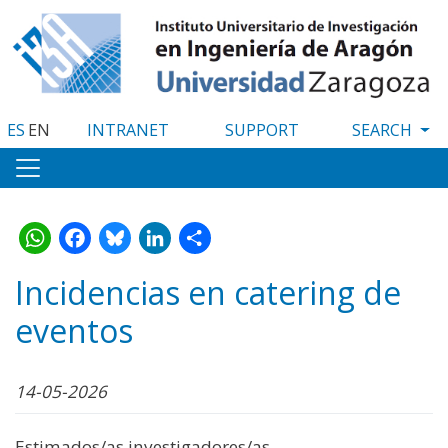
Skip
to
main
content
ES
EN
INTRANET
SUPPORT
WhatsApp
Facebook
Bluesky
LinkedIn
Share
Incidencias en catering de
eventos
14-05-2026
Estimados/as investigadores/as,