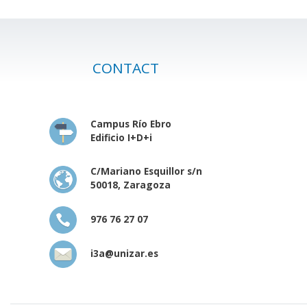
CONTACT
Campus Río Ebro
Edificio I+D+i
C/Mariano Esquillor s/n
50018, Zaragoza
976 76 27 07
i3a@unizar.es