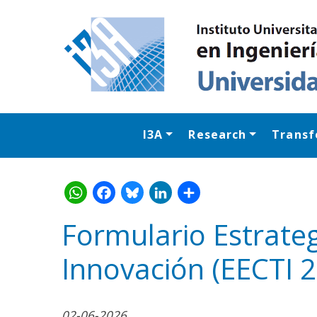
I3A
Research
Transf
Formulario Estrateg
Innovación (EECTI 
WhatsApp
Facebook
Bluesk
Link
S
02-06-2026