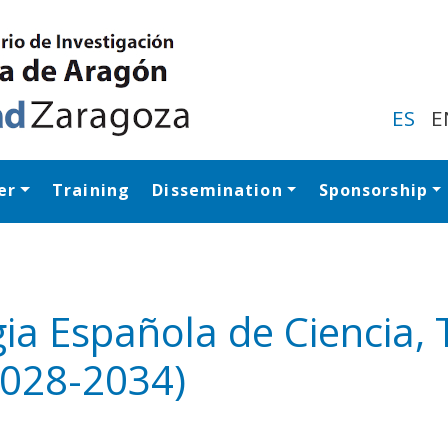
Skip
to
main
content
ES
E
er
Training
Dissemination
Sponsorship
Navegación princip
ia Española de Ciencia, 
2028-2034)
y
edIn
hare