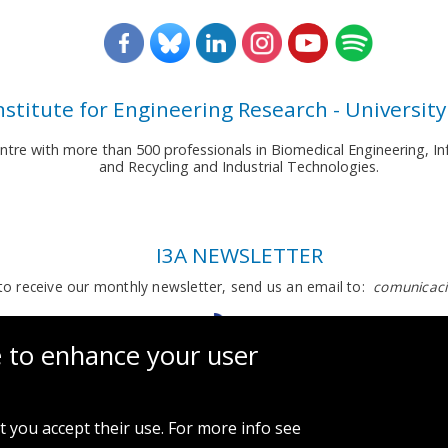
nstitute for Engineering Research - University
entre with more than 500 professionals in Biomedical Engineering,
and Recycling and Industrial Technologies.
I3A NEWSLETTER
to receive our monthly newsletter, send us an email to:
comunicaci
e to enhance your user
t you accept their use. For more info see