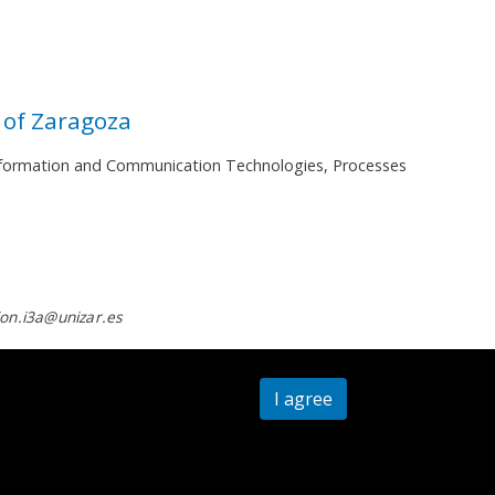
 of Zaragoza
 Information and Communication Technologies, Processes
on.i3a@unizar.es
I agree