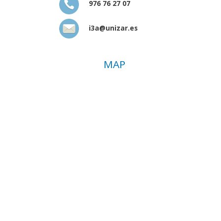
976 76 27 07
i3a@unizar.es
MAP