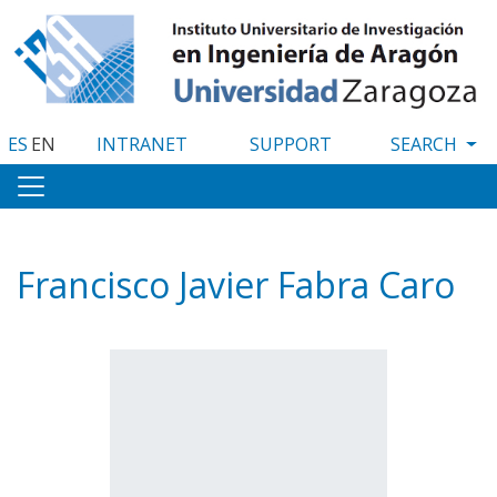
Skip
to
main
content
ES
EN
INTRANET
SUPPORT
Francisco Javier Fabra Caro