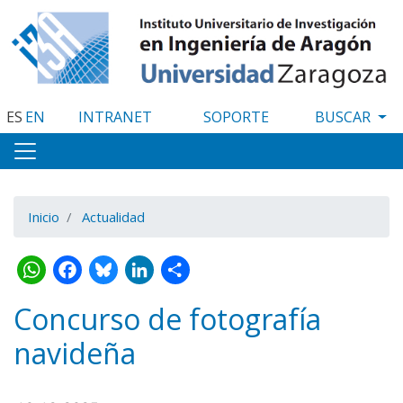
Pasar
al
contenido
principal
ES
EN
INTRANET
SOPORTE
Inicio
Actualidad
WhatsApp
Facebook
Bluesky
LinkedIn
Share
Concurso de fotografía
navideña