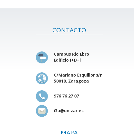
CONTACTO
Campus Río Ebro
Edificio I+D+i
C/Mariano Esquillor s/n
50018, Zaragoza
976 76 27 07
i3a@unizar.es
MAPA