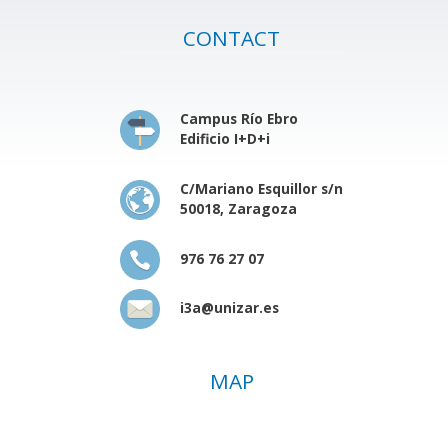
CONTACT
Campus Río Ebro
Edificio I+D+i
C/Mariano Esquillor s/n
50018, Zaragoza
976 76 27 07
i3a@unizar.es
MAP