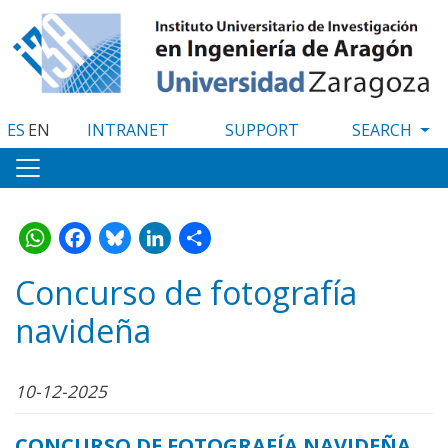
Skip
to
main
content
ES
EN
INTRANET
SUPPORT
WhatsApp
Facebook
Bluesky
LinkedIn
Share
Concurso de fotografía
navideña
10-12-2025
CONCURSO DE FOTOGRAFÍA NAVIDEÑA