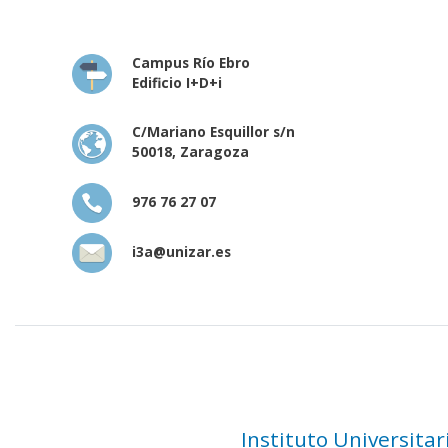
Campus Río Ebro
Edificio I+D+i
C/Mariano Esquillor s/n
50018, Zaragoza
976 76 27 07
i3a@unizar.es
Instituto Universita