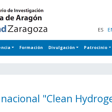
Pasar
al
contenido
principal
ES
E
encia
Formación
Divulgación
Patrocinio
Navegación princip
 nacional "Clean Hydrog