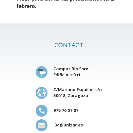
febrero.
CONTACT
Campus Río Ebro
Edificio I+D+i
C/Mariano Esquillor s/n
50018, Zaragoza
976 76 27 07
i3a@unizar.es