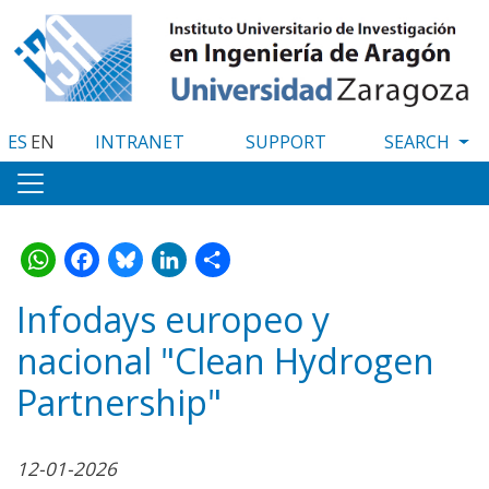
Skip
to
main
content
ES
EN
INTRANET
SUPPORT
WhatsApp
Facebook
Bluesky
LinkedIn
Share
Infodays europeo y
nacional "Clean Hydrogen
Partnership"
12-01-2026