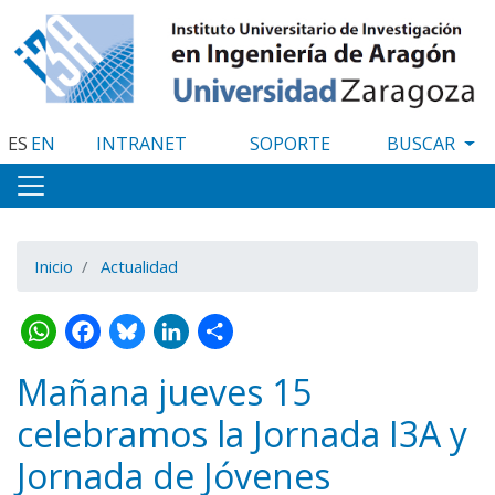
Pasar
al
contenido
principal
ES
EN
INTRANET
SOPORTE
Inicio
Actualidad
WhatsApp
Facebook
Bluesky
LinkedIn
Share
Mañana jueves 15
celebramos la Jornada I3A y
Jornada de Jóvenes