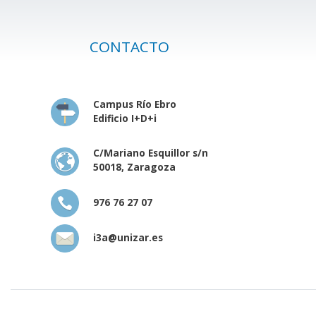
CONTACTO
Campus Río Ebro
Edificio I+D+i
C/Mariano Esquillor s/n
50018, Zaragoza
976 76 27 07
i3a@unizar.es