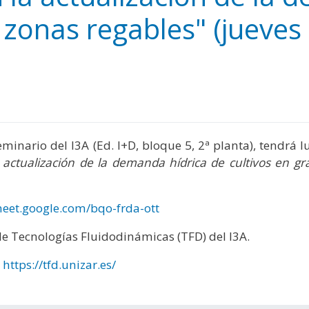
y
edIn
hare
 zonas regables" (jueves
 Seminario del I3A (Ed. I+D, bloque 5, 2ª planta), tendrá
a actualización de la demanda hídrica de cultivos en g
eet.google.com/bqo-frda-ott
de Tecnologías Fluidodinámicas (TFD) del I3A.
:
https://tfd.unizar.es/