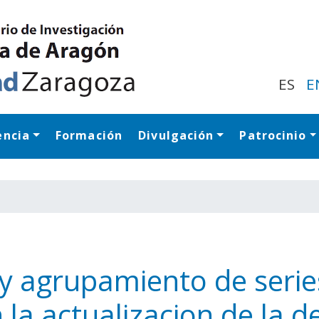
Pasar
al
contenido
principal
ES
E
encia
Formación
Divulgación
Patrocinio
Navegación princip
 y agrupamiento de seri
n la actualizacion de la 