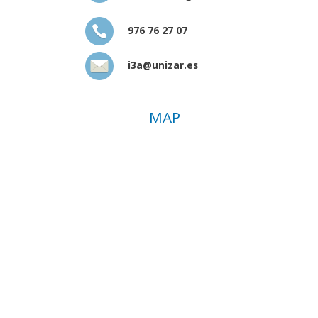
976 76 27 07
i3a@unizar.es
MAP