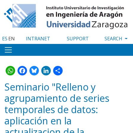
Skip
to
main
content
ES
EN
INTRANET
SUPPORT
WhatsApp
Facebook
Bluesky
LinkedIn
Share
Seminario "Relleno y
agrupamiento de series
temporales de datos:
aplicación en la
actualizacion de la