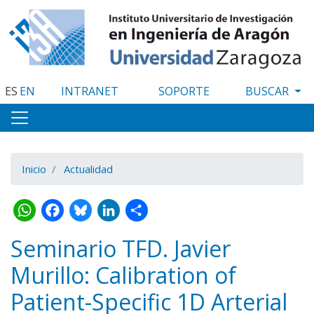
Pasar
al
contenido
principal
ES
EN
INTRANET
SOPORTE
Inicio
Actualidad
WhatsApp
Facebook
Bluesky
LinkedIn
Share
Seminario TFD. Javier
Murillo: Calibration of
Patient-Specific 1D Arterial