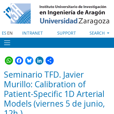
Skip
to
main
content
ES
EN
INTRANET
SUPPORT
WhatsApp
Facebook
Bluesky
LinkedIn
Share
Seminario TFD. Javier
Murillo: Calibration of
Patient-Specific 1D Arterial
Models (viernes 5 de junio,
12h.)