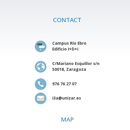
CONTACT
Campus Río Ebro
Edificio I+D+i
C/Mariano Esquillor s/n
50018, Zaragoza
976 76 27 07
i3a@unizar.es
MAP