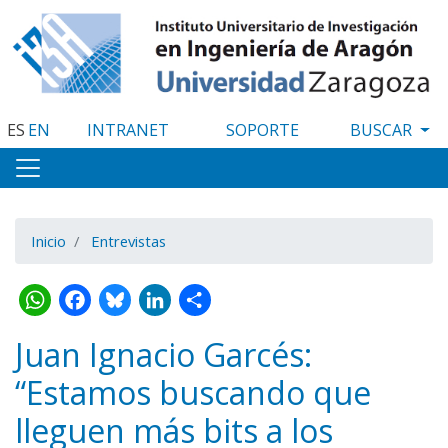
Pasar
al
contenido
principal
ES
EN
INTRANET
SOPORTE
Inicio
Entrevistas
WhatsApp
Facebook
Bluesky
LinkedIn
Share
Juan Ignacio Garcés:
“Estamos buscando que
lleguen más bits a los