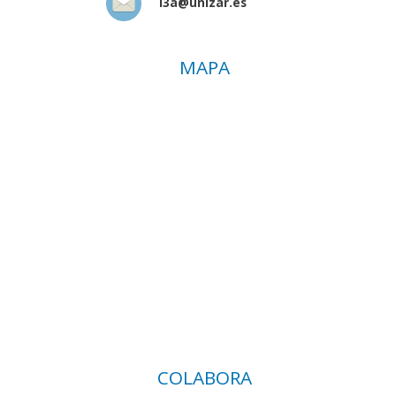
i3a@unizar.es
MAPA
COLABORA