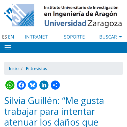
Pasar
al
contenido
principal
ES
EN
INTRANET
SOPORTE
Inicio
Entrevistas
WhatsApp
Facebook
Bluesky
LinkedIn
Share
Silvia Guillén: “Me gusta
trabajar para intentar
atenuar los daños que