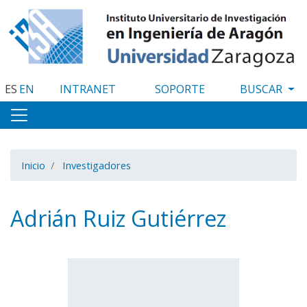
Pasar
al
contenido
principal
ES
EN
INTRANET
SOPORTE
Inicio
Investigadores
Adrián Ruiz Gutiérrez