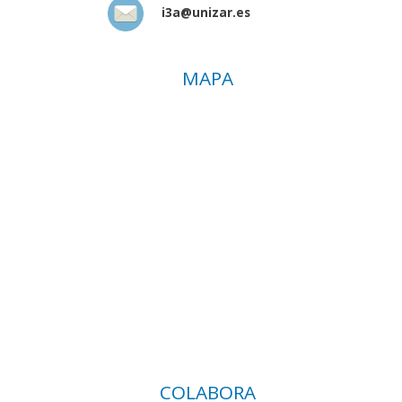
i3a@unizar.es
MAPA
COLABORA