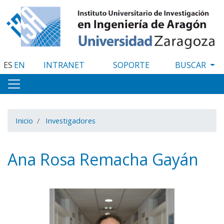
Pasar
al
contenido
principal
ES
EN
INTRANET
SOPORTE
Inicio
Investigadores
Ana Rosa Remacha Gayán