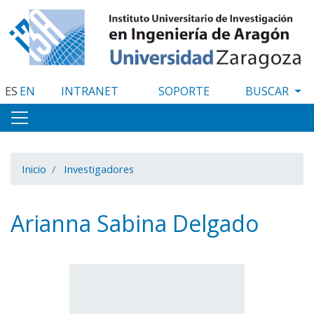
Pasar
al
contenido
principal
ES
EN
INTRANET
SOPORTE
Inicio
Investigadores
Arianna Sabina Delgado