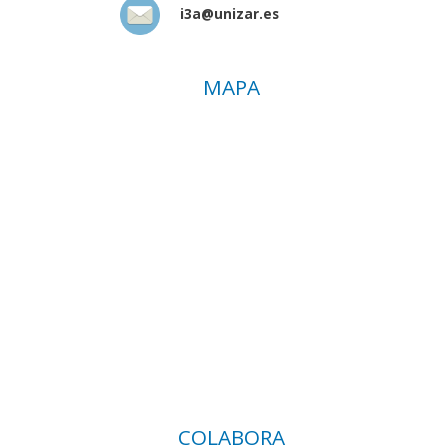
i3a@unizar.es
MAPA
COLABORA