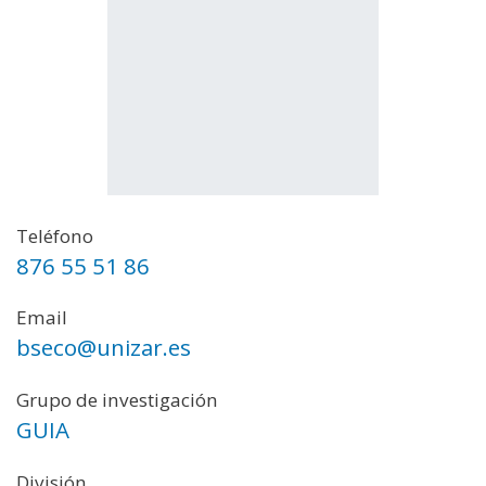
Teléfono
876 55 51 86
Email
bseco@unizar.es
Grupo de investigación
GUIA
División