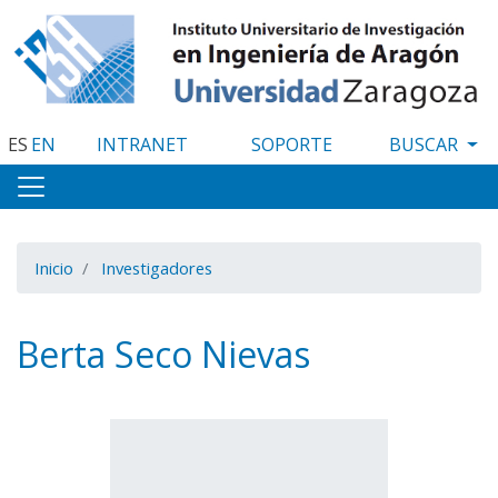
Pasar
al
contenido
principal
ES
EN
INTRANET
SOPORTE
Inicio
Investigadores
Berta Seco Nievas