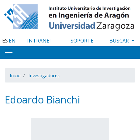
Pasar
al
contenido
principal
ES
EN
INTRANET
SOPORTE
Inicio
Investigadores
Edoardo Bianchi