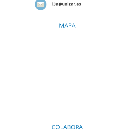
i3a@unizar.es
MAPA
COLABORA