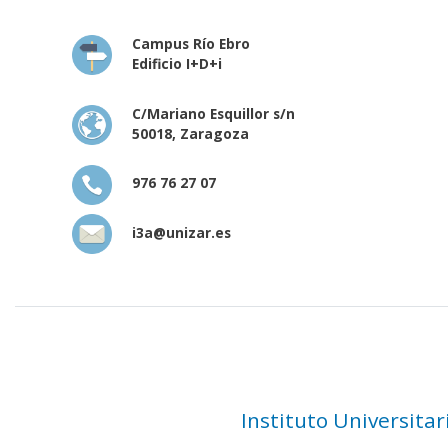
Campus Río Ebro
Edificio I+D+i
C/Mariano Esquillor s/n
50018, Zaragoza
976 76 27 07
i3a@unizar.es
Instituto Universita