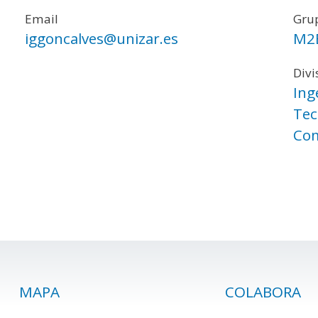
Email
Grup
iggoncalves@unizar.es
M2
Divi
Ing
Tec
Com
MAPA
COLABORA